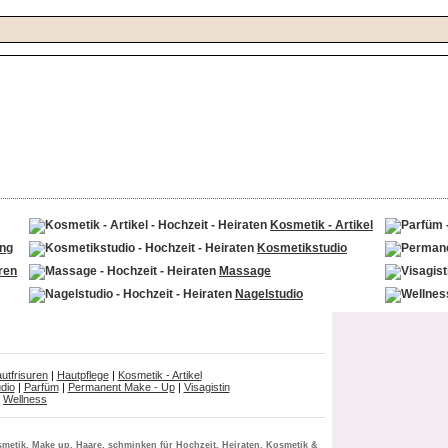
Kosmetik - Artikel
ing
Kosmetikstudio
ren
Massage
Nagelstudio
utfrisuren
|
Hautpflege
|
Kosmetik - Artikel
dio
|
Parfüm
|
Permanent Make - Up
|
Visagistin
Wellness
metik, Make up, Haare, schminken für Hochzeit, Heiraten, Kosmetik &