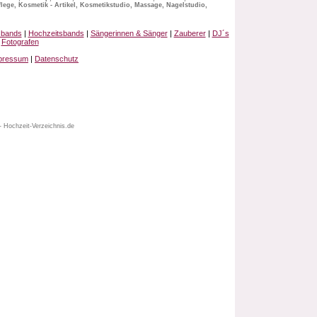
lege, Kosmetik - Artikel, Kosmetikstudio, Massage, Nagelstudio,
sbands
|
Hochzeitsbands
|
Sängerinnen & Sänger
|
Zauberer
|
DJ´s
|
Fotografen
pressum
|
Datenschutz
- Hochzeit-Verzeichnis.de