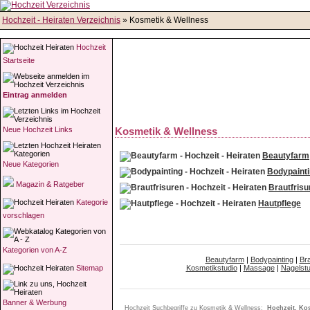
Hochzeit - Heiraten Verzeichnis
» Kosmetik & Wellness
Hochzeit
Startseite
Eintrag anmelden
Neue Hochzeit Links
Kosmetik & Wellness
Beautyfarm
Neue Kategorien
Bodypaint
Magazin & Ratgeber
Brautfrisu
Kategorie
Hautpflege
vorschlagen
Kategorien von A-Z
Beautyfarm
|
Bodypainting
|
Bra
Kosmetikstudio
|
Massage
|
Nagelstu
Sitemap
Banner & Werbung
Hochzeit Suchbegriffe zu Kosmetik & Wellness:
Hochzeit, Kos