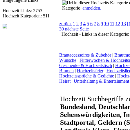
Eingetragene Links
Kategorie
anmelden.
Hochzeit Links: 2753
Hochzeit Kategorien: 511
zurück
1
2
3
4
5
6
7
8
9
10
11
12
13
[
30
nächste Seite
Hochzeit - Links in dieser Kategorie:
Brautaccessoires & Zubehör
|
Brautmo
Wünsche
|
Flitterwochen & Hochzeitsr
Geschenke & Hochzeitstisch
|
Hochzeit
Blumen
|
Hochzeitsfeier
|
Hochzeitsli
Hochzeitssprüche & Gedichte
|
Hochze
Heirat
|
Unterhaltung & Entertainment
Hochzeit Suchbegriffe z
Bundesland, Deutschlan
Sehenswürdigkeiten, In
Stadtportal, Geldern (