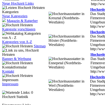
Neue Hochzeit Links
http://ww
Hochzeits
Das Stadtp
Neue Kategorien
Firmenver
Magazin & Ratgeber
Umgebun
http://ww
Kategorie vorschlagen
Hochzeits
Das Stadt
Firmenver
Kategorien von A-Z
Umgebun
Sitemap
http://ww
Hochzeit
Banner & Werbung
Das Stadt
Firmenver
Umgebun
Kontakt
http://ww
Hochzeits
Das Stadtp
Impressum
Firmenver
Umgebun
http://ww
Hochzeit Statistik