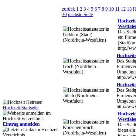
zurück
1
2
3
4
5
6
7
8
9
10
11
12
13
[
30
nächste Seite
Hochzeit
Westfale
Das Stadt
ein Firme
(Stadt) 
http://ww
Hochzeits
Das Stadtp
Firmenver
Umgebun
http://ww
Hochzeits
Das Stadtp
Firmenverz
Umgebun
http://www
Hochzeit Startseite
Hochzeit
Westfale
Eintrag anmelden
Das Stadt
bietet ei
Korschen