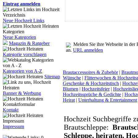
Eintrag anmelden
Neue Hochzeit Links
Neue Kategorien
Magazin & Ratgeber
Melden Sie ihre Webseite in der
an.
URL anmelden
Kategorie vorschlagen
Kategorien von A-Z
Brautaccessoires & Zubehör
|
Brautmo
Sitemap
Wünsche
|
Flitterwochen & Hochzeitsr
Geschenke & Hochzeitstisch
|
Hochzeit
Blumen
|
Hochzeitsfeier
|
Hochzeitsli
Banner & Werbung
Hochzeitssprüche & Gedichte
|
Hochze
Heirat
|
Unterhaltung & Entertainment
Kontakt
Hochzeit Suchbegriffe z
Brautschleppe:
Brautsch
Impressum
Schleppe, heiraten, Hoc