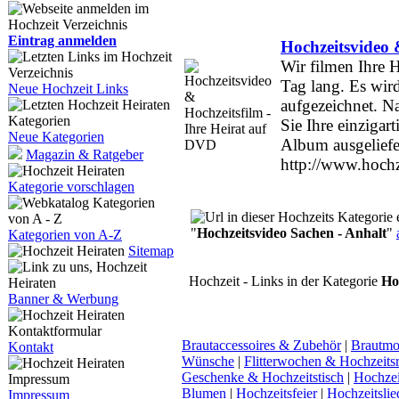
Eintrag anmelden
Hochzeitsvideo 
Wir filmen Ihre 
Tag lang. Es wir
Neue Hochzeit Links
aufgezeichnet. 
Sie Ihre einziga
Neue Kategorien
Album ausgeliefe
Magazin & Ratgeber
http://www.hochz
Kategorie vorschlagen
"
Hochzeitsvideo Sachen - Anhalt
"
Kategorien von A-Z
Sitemap
Hochzeit - Links in der Kategorie
Ho
Banner & Werbung
Brautaccessoires & Zubehör
|
Brautmo
Kontakt
Wünsche
|
Flitterwochen & Hochzeitsr
Geschenke & Hochzeitstisch
|
Hochzeit
Blumen
|
Hochzeitsfeier
|
Hochzeitsli
Impressum