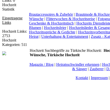
Hochzeit
Statistik
Brautaccessoires & Zubehör
|
Brautmode & Hochze
Eingetragene
Wünsche
|
Flitterwochen & Hochzeitsreise
|
Fotogra
Links
Geschenke & Hochzeitstisch
|
Hochzeits Dienstleist
Blumen
|
Hochzeitsfeier
|
Hochzeitslieder & Gesang
Hochzeit Links:
Hochzeitssprüche & Gedichte
|
Hochzeitsvorbereitu
2753
Heirat
|
Unterhaltung & Entertainment
|
Zusatz - Ka
Hochzeit
Kategorien: 511
Hochzeit Suchbegriffe zu Türkische Hochzeit:
Hoc
Wünsche, Türkische Hochzeit
Magazin / Blog
|
Heiratsschwindler erkennen
|
Hoch
& Sänger
|
Zauberer
|
DJ
Kontakt
|
Impressum