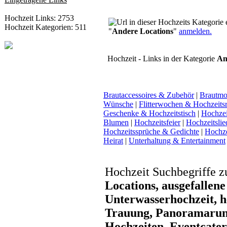
Hochzeit Links: 2753
Hochzeit Kategorien: 511
"
Andere Locations
"
anmelden.
Hochzeit - Links in der Kategorie
An
Brautaccessoires & Zubehör
|
Brautmo
Wünsche
|
Flitterwochen & Hochzeitsr
Geschenke & Hochzeitstisch
|
Hochzeit
Blumen
|
Hochzeitsfeier
|
Hochzeitsli
Hochzeitssprüche & Gedichte
|
Hochze
Heirat
|
Unterhaltung & Entertainment
Hochzeit Suchbegriffe 
Locations, ausgefallene
Unterwasserhochzeit, he
Trauung, Panoramarund
Hochzeiten, Eventcate