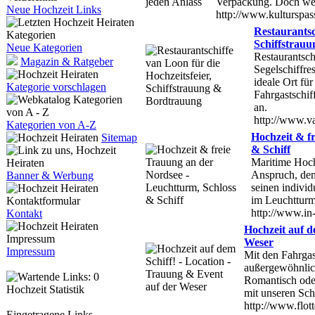
Verpackung. Doch wen
Neue Hochzeit Links
http://www.kulturspas
Restaurantsc
Schiffstrau
Neue Kategorien
Restaurantsch
Magazin & Ratgeber
Segelschiffre
ideale Ort für
Kategorie vorschlagen
Fahrgastschif
an.
http://www.v
Kategorien von A-Z
Hochzeit & f
Sitemap
& Schiff
Maritime Hochz
Anspruch, dem
Banner & Werbung
seinen individ
im Leuchtturm
http://www.in
Kontakt
Hochzeit auf d
Weser
Impressum
Mit den Fahrgas
außergewöhnlich
Romantisch oder 
Hochzeit Statistik
mit unseren Sch
http://www.flott
Eingetragene Links