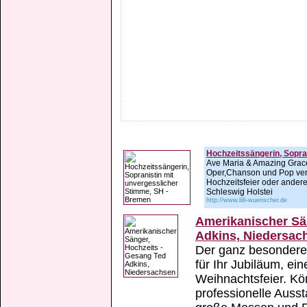
Hochzeitssängerin, Sopra
Ave Maria & Amazing Grace.
Oper,Chanson und Pop verw
Hochzeitsfeier oder andere
Schleswig Holstei
http://www.lilli-wuenscher.de
Amerikanischer Sä
Adkins, Niedersac
Der ganz besondere Au
für Ihr Jubiläum, ein
Weihnachtsfeier. K
professionelle Auss