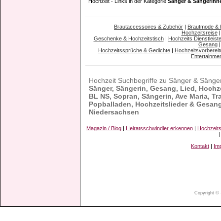
Hochzeit - Links in der Kategorie
Sänger & Sängerinn
Brautaccessoires & Zubehör
|
Brautmode &
Hochzeitsreise
Geschenke & Hochzeitstisch
|
Hochzeits Dienstleiste
Gesang
Hochzeitssprüche & Gedichte
|
Hochzeitsvorbereit
Entertainme
Hochzeit Suchbegriffe zu Sänger & Säng
Sänger, Sängerin, Gesang, Lied, Hochz
BL NS, Sopran, Sängerin, Ave Maria, Tr
Popballaden, Hochzeitslieder & Gesan
Niedersachsen
Magazin / Blog
|
Heiratsschwindler erkennen
|
Hochzeit
Kontakt
|
Im
Copyright © 