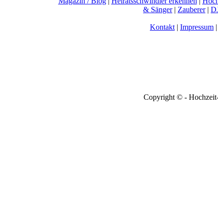
Magazin / Blog
|
Heiratsschwindler erkennen
|
Hoch
& Sänger
|
Zauberer
|
DJ
Kontakt
|
Impressum
Copyright © - Hochzeit