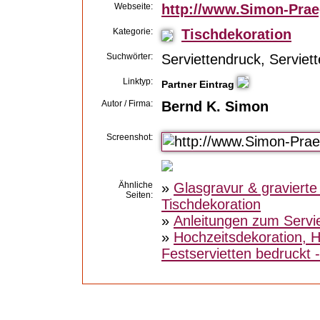
Webseite:
http://www.Simon-Prae
Kategorie:
Tischdekoration
Suchwörter:
Serviettendruck, Serviett
Linktyp:
Partner Eintrag
Autor / Firma:
Bernd K. Simon
Screenshot:
Ähnliche
»
Glasgravur & gravierte
Seiten:
Tischdekoration
»
Anleitungen zum Servie
»
Hochzeitsdekoration, H
Festservietten bedruckt 