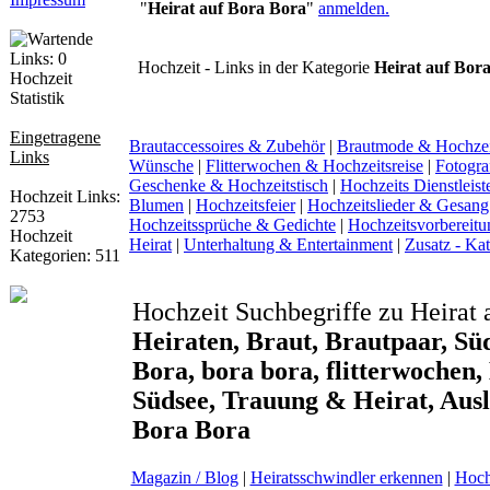
"
Heirat auf Bora Bora
"
anmelden.
Hochzeit - Links in der Kategorie
Heirat auf Bor
Hochzeit
Statistik
Eingetragene
Brautaccessoires & Zubehör
|
Brautmode & Hochze
Links
Wünsche
|
Flitterwochen & Hochzeitsreise
|
Fotogra
Geschenke & Hochzeitstisch
|
Hochzeits Dienstleist
Hochzeit Links:
Blumen
|
Hochzeitsfeier
|
Hochzeitslieder & Gesang
2753
Hochzeitssprüche & Gedichte
|
Hochzeitsvorbereitu
Hochzeit
Heirat
|
Unterhaltung & Entertainment
|
Zusatz - Ka
Kategorien: 511
Hochzeit Suchbegriffe zu Heirat
Heiraten, Braut, Brautpaar, Süd
Bora, bora bora, flitterwochen,
Südsee, Trauung & Heirat, Ausl
Bora Bora
Magazin / Blog
|
Heiratsschwindler erkennen
|
Hoch