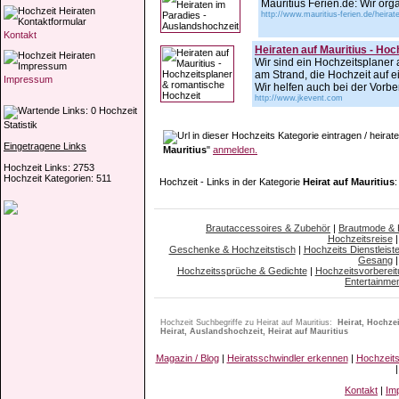
Mauritius Ferien.de: Wir org
http://www.mauritius-ferien.de/heira
Kontakt
Heiraten auf Mauritius - Ho
Wir sind ein Hochzeitsplaner 
am Strand, die Hochzeit auf e
Impressum
Wir helfen auch bei der Vorb
http://www.jkevent.com
Hochzeit
Statistik
Eingetragene Links
Mauritius
"
anmelden.
Hochzeit Links: 2753
Hochzeit Kategorien: 511
Hochzeit - Links in der Kategorie
Heirat auf Mauritius
:
Brautaccessoires & Zubehör
|
Brautmode &
Hochzeitsreise
Geschenke & Hochzeitstisch
|
Hochzeits Dienstleiste
Gesang
Hochzeitssprüche & Gedichte
|
Hochzeitsvorbereit
Entertainme
Hochzeit Suchbegriffe zu Heirat auf Mauritius:
Heirat, Hochze
Heirat, Auslandshochzeit, Heirat auf Mauritius
Magazin / Blog
|
Heiratsschwindler erkennen
|
Hochzeit
Kontakt
|
Im