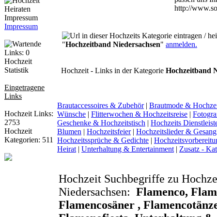
http://www.so
Impressum
"
Hochzeitband Niedersachsen
"
anmelden.
Hochzeit
Statistik
Hochzeit - Links in der Kategorie
Hochzeitband N
Eingetragene
Links
Brautaccessoires & Zubehör
|
Brautmode & Hochze
Hochzeit Links:
Wünsche
|
Flitterwochen & Hochzeitsreise
|
Fotogra
2753
Geschenke & Hochzeitstisch
|
Hochzeits Dienstleist
Hochzeit
Blumen
|
Hochzeitsfeier
|
Hochzeitslieder & Gesang
Kategorien: 511
Hochzeitssprüche & Gedichte
|
Hochzeitsvorbereitu
Heirat
|
Unterhaltung & Entertainment
|
Zusatz - Ka
Hochzeit Suchbegriffe zu Hochze
Niedersachsen:
Flamenco, Flam
Flamencosäner , Flamencotänze