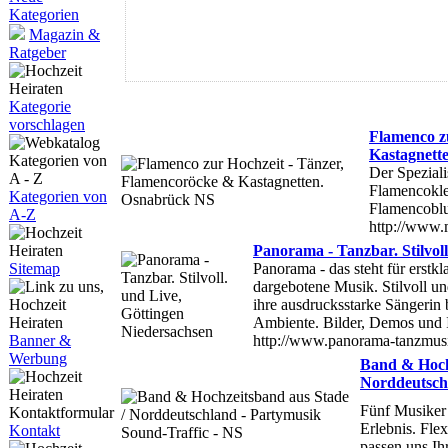
Kategorien
Magazin &
Ratgeber
Kategorie
vorschlagen
Flamenco z
Kastagnett
Der Speziali
Flamencokle
Kategorien von
Flamencoblu
A-Z
http://www.
Panorama - Tanzbar. Stilvol
Sitemap
Panorama - das steht für erstk
dargebotene Musik. Stilvoll un
ihre ausdrucksstarke Sängerin 
Ambiente. Bilder, Demos und 
Banner &
http://www.panorama-tanzmus
Werbung
Band & Hoch
Norddeutschl
Fünf Musiker
Erlebnis. Fle
Kontakt
passen uns Ih