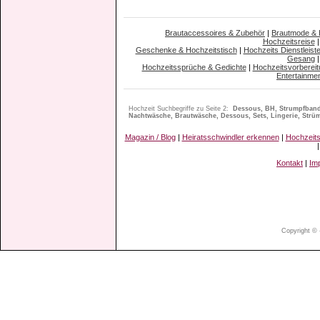
Brautaccessoires & Zubehör
|
Brautmode &
Hochzeitsreise
Geschenke & Hochzeitstisch
|
Hochzeits Dienstleiste
Gesang
Hochzeitssprüche & Gedichte
|
Hochzeitsvorbereit
Entertainme
Hochzeit Suchbegriffe zu Seite 2:
Dessous, BH, Strumpfband,
Nachtwäsche, Brautwäsche, Dessous, Sets, Lingerie, Strü
Magazin / Blog
|
Heiratsschwindler erkennen
|
Hochzeit
Kontakt
|
Im
Copyright © 