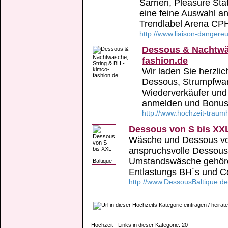
Sarrieri, Pleasure St
eine feine Auswahl 
Trendlabel Arena CP
http://www.liaison-danger
Dessous & Nachtwäs
fashion.de
Wir laden Sie herzlic
Dessous, Strumpfwa
Wiederverkäufer und
anmelden und Bonus
http://www.hochzeit-traum
Dessous von S bis XXL 
Wäsche und Dessous von
anspruchsvolle Dessous 
Umstandswäsche gehör
Entlastungs BH´s und Co
http://www.DessousBaltique.de
Hochzeit - Links in dieser Kategorie: 20