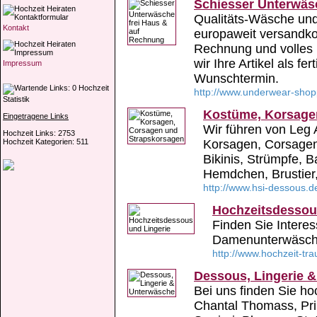
Schiesser Unterwäs
Qualitäts-Wäsche und
Kontakt
europaweit versandkos
Rechnung und volles
wir Ihre Artikel als 
Impressum
Wunschtermin.
Hochzeit
http://www.underwear-shop
Statistik
Kostüme, Korsage
Eingetragene Links
Wir führen von Leg
Hochzeit Links: 2753
Hochzeit Kategorien: 511
Korsagen, Corsagen
Bikinis, Strümpfe, B
Hemdchen, Brustier, 
http://www.hsi-dessous.d
Hochzeitsdessou
Finden Sie Intere
Damenunterwäsche
http://www.hochzeit-tr
Dessous, Lingerie 
Bei uns finden Sie h
Chantal Thomass, Pri