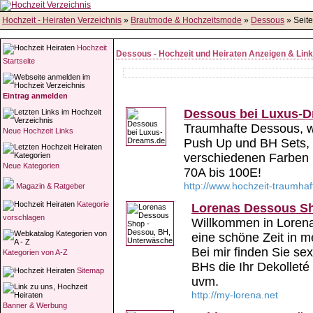
Hochzeit - Heiraten Verzeichnis
»
Brautmode & Hochzeitsmode
»
Dessous
» Seite
Hochzeit
Dessous - Hochzeit und Heiraten Anzeigen & Lin
Startseite
Eintrag anmelden
Dessous bei Luxus-D
Traumhafte Dessous, 
Neue Hochzeit Links
Push Up und BH Sets, 
verschiedenen Farben 
Neue Kategorien
70A bis 100E!
http://www.hochzeit-traumha
Magazin & Ratgeber
Kategorie
Lorenas Dessous Sh
vorschlagen
Willkommen in Loren
eine schöne Zeit in 
Bei mir finden Sie s
Kategorien von A-Z
BHs die Ihr Dekollet
Sitemap
uvm.
http://my-lorena.net
Banner & Werbung