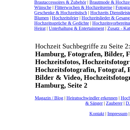
Brautaccessoires & Zubehör
|
Brautmode & Hochze
Wünsche
|
Flitterwochen & Hochzeitsreise
|
Fotogra
Geschenke & Hochzeitstisch
|
Hochzeits Dienstleist
Blumen
|
Hochzeitsfeier
|
Hochzeitslieder & Gesang
Hochzeitssprüche & Gedichte
|
Hochzeitsvorbereitu
Heirat
|
Unterhaltung & Entertainment
|
Zusatz - Ka
Hochzeit Suchbegriffe zu Seite 
Hamburg, Fotografen, Bilder, Fo
Hochzeitsfotos, Hochzeitsfotog
Hochzeitsfotografin, Fotograf, 
Bilder & Video, Hochzeitsfotog
Hamburg, Seite 2
Magazin / Blog
|
Heiratsschwindler erkennen
|
Hoch
& Sänger
|
Zauberer
|
DJ
Kontakt
|
Impressum