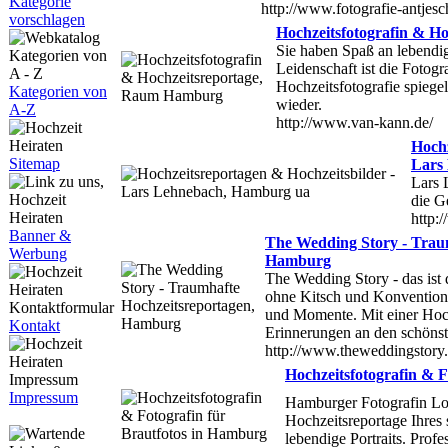
Kategorie
http://www.fotografie-antjes
vorschlagen
Hochzeitsfotografin & 
Sie haben Spaß an lebendi
Leidenschaft ist die Fotogr
Hochzeitsfotografie spiegel
Kategorien von
wieder.
A-Z
http://www.van-kann.de/
Hochz
Sitemap
Lars
Lars 
die G
http:
Banner &
The Wedding Story - Trau
Werbung
Hamburg
The Wedding Story - das ist 
ohne Kitsch und Konvention
und Momente. Mit einer Hochz
Kontakt
Erinnerungen an den schönst
http://www.theweddingstory
Hochzeitsfotografin & 
Impressum
Hamburger Fotografin Lou
Hochzeitsreportage Ihres 
lebendige Portraits. Prof