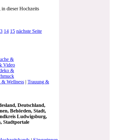
in dieser Hochzeits
3
14
15
nächste Seite
uche &
 & Video
sdeko &
schmuck
 & Wellness
|
Trauung &
esland, Deutschland,
nen, Behörden, Stadt,
andkreis Ludwigsburg,
, Stadtportale
Hochzeitsbands
|
Sängerinnen