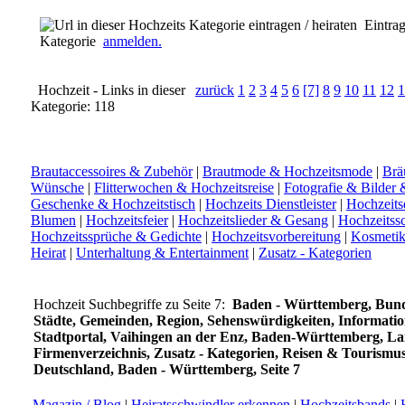
Eintrag 
Kategorie
anmelden.
Hochzeit - Links in dieser
zurück
1
2
3
4
5
6
[7]
8
9
10
11
12
1
Kategorie: 118
Brautaccessoires & Zubehör
|
Brautmode & Hochzeitsmode
|
Brä
Wünsche
|
Flitterwochen & Hochzeitsreise
|
Fotografie & Bilder
Geschenke & Hochzeitstisch
|
Hochzeits Dienstleister
|
Hochzeit
Blumen
|
Hochzeitsfeier
|
Hochzeitslieder & Gesang
|
Hochzeits
Hochzeitssprüche & Gedichte
|
Hochzeitsvorbereitung
|
Kosmetik
Heirat
|
Unterhaltung & Entertainment
|
Zusatz - Kategorien
Hochzeit Suchbegriffe zu Seite 7:
Baden - Württemberg, Bund
Städte, Gemeinden, Region, Sehenswürdigkeiten, Informatio
Stadtportal, Vaihingen an der Enz, Baden-Württemberg, L
Firmenverzeichnis, Zusatz - Kategorien, Reisen & Tourismus
Deutschland, Baden - Württemberg, Seite 7
Magazin / Blog
|
Heiratsschwindler erkennen
|
Hochzeitsbands
|