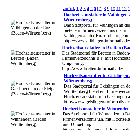
zurück
1
2
3
4
5
6
[7]
8
9
10
11
12
1
Hochzeitsausstatter in Vaihingen
Württemberg)
Das Stadtportal für Vaihingen an d
bietet ein Firmenverzeichnis u.a. mit
Vaihingen an der Enz und Umgebun
http://www.vaihingen-informativ.de/
Hochzeitsausstatter in Bretten (
Das Stadtportal für Bretten in Baden
Firmenverzeichnis u.a. mit Hochzeits
Umgebung.
http://www.bretten-informativ.de/
Hochzeitsausstatter in Geislingen
Württemberg)
Das Stadtportal für Geislingen an d
Württemberg bietet ein Firmenverzei
Hochzeitsausstattern in Geislingen
http://www.geislingen-informativ.de
Hochzeitsausstatter in Winnende
Das Stadtportal für Winnenden in B
Firmenverzeichnis u.a. mit Hochzeit
und Umgebung.
http://www.winnenden-informativ.de